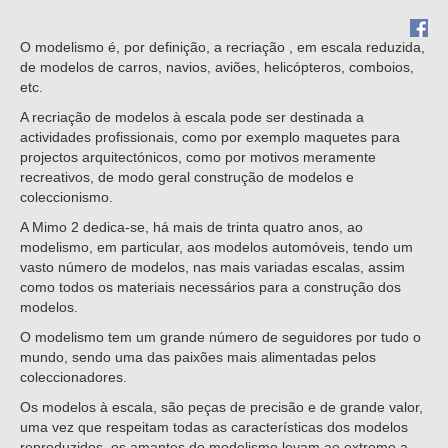
Die Cast
O modelismo é, por definição, a recriação , em escala reduzida,
Fire Vehicles
de modelos de carros, navios, aviões, helicópteros, comboios,
etc.
Rare Models
A recriação de modelos à escala pode ser destinada a
Big Scales
actividades profissionais, como por exemplo maquetes para
projectos arquitectónicos, como por motivos meramente
recreativos, de modo geral construção de modelos e
coleccionismo.
A Mimo 2 dedica-se, há mais de trinta quatro anos, ao
modelismo, em particular, aos modelos automóveis, tendo um
vasto número de modelos, nas mais variadas escalas, assim
como todos os materiais necessários para a construção dos
modelos.
O modelismo tem um grande número de seguidores por tudo o
mundo, sendo uma das paixões mais alimentadas pelos
Mimo 2 - Distribuidora de
coleccionadores.
Novidades, Lda
Os modelos à escala, são peças de precisão e de grande valor,
RUA CRUZ DE PEDRA 66
uma vez que respeitam todas as características dos modelos
4700-219
reproduzidos, os amantes do modelismo levam ao extremo a