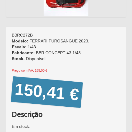
BRAGA
PORTUGAL
Horário:
Segunda a sexta das 15:00
às 19:00
Sábado: Atendimento com
BBRC272B
marcação.
Modelo:
FERRARI PUROSANGUE 2023.
Escala:
1/43
Telefone *
: +351
Fabricante:
BBR CONCEPT 43 1/43
253272431
Stock:
Disponível
Fax *
: +351 253274980
Preço com IVA: 185,00 €
E-mail
: mimo2@mimo2.pt
150,41 €
(*)
Chamada para a rede
fixa nacional. O custo das
comunicações depende do
tarifário acordado com o
seu operador.
Descrição
Em stock.