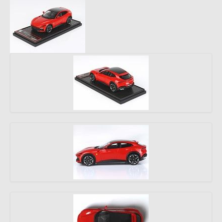
Grande Série
Bombeiros
Modelos Raros
Grandes Escalas
Mimo 2 - Distribuidora de
Novidades, Lda
RUA CRUZ DE PEDRA 66
4700-219