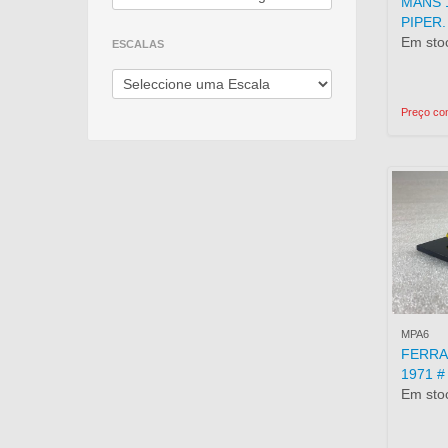
MANS 1
PIPER.
Em stoc
ESCALAS
Preço com
MPA6
FERRA
1971 # 
Em stoc