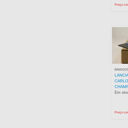
Preço com
BAMX20
LANCI
CARL
CHAMP
Em stoc
Preço com