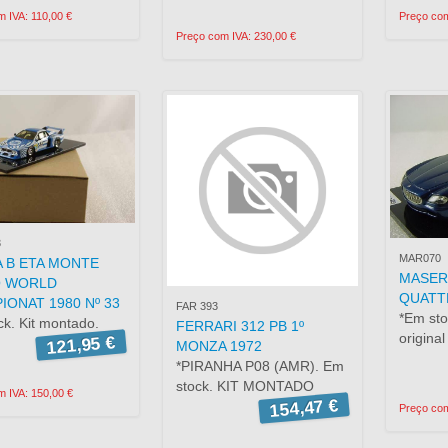
 IVA: 110,00 €
Preço com
Preço com IVA: 230,00 €
3
MAR070
A B ETA MONTE
MASER
O WORLD
QUATT
IONAT 1980 Nº 33
FAR 393
*Em sto
k. Kit montado.
FERRARI 312 PB 1º
original
121,95 €
MONZA 1972
*PIRANHA P08 (AMR). Em
stock. KIT MONTADO
 IVA: 150,00 €
154,47 €
Preço com