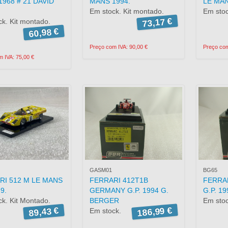
968 # 21 DAVID
MANS 1994.
LE MAN
Em stock. Kit montado.
Em stoc
73,17 €
k. Kit montado.
60,98 €
Preço com IVA: 90,00 €
Preço com
 IVA: 75,00 €
GASM01
BG65
RI 512 M LE MANS
FERRARI 412T1B
FERRAR
9.
GERMANY G.P. 1994 G.
G.P. 1
k. Kit Montado.
BERGER
Em stoc
186,99 €
89,43 €
Em stock.