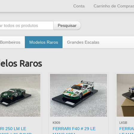
Conta
Carrinho de Compra
Pesquisar
Bombeiros
Modelos Raros
Grandes Escalas
elos Raros
K909
LK5B
RI 250 LM LE
FERRARI F40 # 29 LE
FERRA