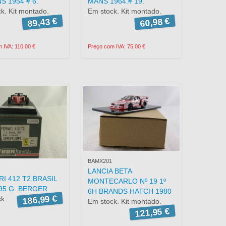
S 1954 # 6.
MANS 1964.# 19.
k. Kit montado.
Em stock. Kit montado.
89,43 €
60,98 €
 IVA: 110,00 €
Preço com IVA: 75,00 €
BAMX201
LANCIA BETA
I 412 T2 BRASIL
MONTECARLO Nº 19 1º
995 G. BERGER
6H BRANDS HATCH 1980
186,99 €
k.
Em stock. Kit montado.
121,95 €