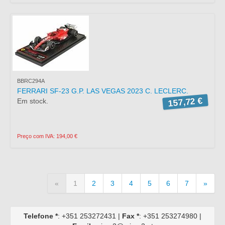
BBRC294A
FERRARI SF-23 G.P. LAS VEGAS 2023 C. LECLERC.
157,72 €
Em stock.
Preço com IVA: 194,00 €
«
1
2
3
4
5
6
7
»
Telefone *
: +351 253272431 |
Fax *
: +351 253274980 |