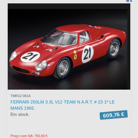
BRAGA
PORTUGAL
Horário:
Segunda a sexta das 15:00
às 19:00
Sábado: Atendimento com
marcação.
Telefone *
: +351
253272431
Fax *
: +351 253274980
E-mail
: mimo2@mimo2.pt
(*)
Chamada para a rede
fixa nacional. O custo das
TMR12-061A
FERRARI 250LM 3.3L V12 TEAM N.A.R.T. # 23 1º LE
comunicações depende do
MANS 1965.
tarifário acordado com o
609,76 €
Em stock.
seu operador.
Preço com IVA: 750,00 €