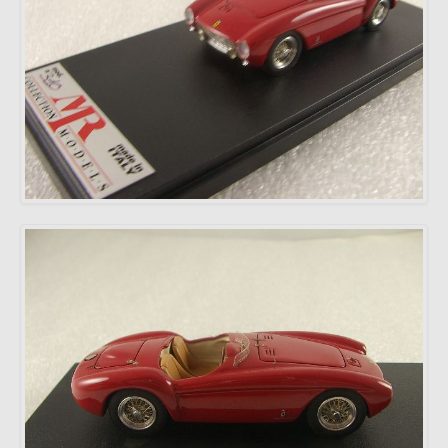
BRAGA
PORTUGAL
Ouvert:
du lundi au vendredi 15h00-
19h00
Samedi: Service sur rendez-
vous.
Téléphone *
: +351
253272431
Fax *
: +351 253274980
E-mail
: mimo2@mimo2.pt
(*)
Appel vers le réseau fixe
national. Le coût des
communications dépend du
tarif convenu avec votre
opérateur.