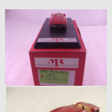
Grand Serie
Pompiers
Rares Modèles
Grand Écheles
Mimo 2 - Distribuidora de
Novidades, Lda
RUA CRUZ DE PEDRA 66
4700-219