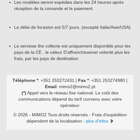
Les modèles seront expédies dans les 24 heures après
Grand Serie
réception de la comande et le paiement.
Pompiers
Le délai de livrasion est 5/7 jours. (excepté Italie/Asie/USA)
Rares Modèles
Grand Écheles
Le servisse the collecte est uniquement disponible pour les
pays de la CE , le valeur D’affranchissenet volonté plus les
frais, par les pays de destination.
Téléphone *
: +351 253272431 |
Fax *
: +351 253274980 |
Email
: mimo2@mimo2.pt
(*)
Appel vers le réseau fixe national. Le coût des
communications dépend du tarif convenu avec votre
opérateur.
©
2026 - MIMO2 Tous droits réservés - Frais d'expédition
Mimo 2 - Distribuidora de
dépendent de la localisation -
plus d'infos
Novidades, Lda
RUA CRUZ DE PEDRA 66
4700-219