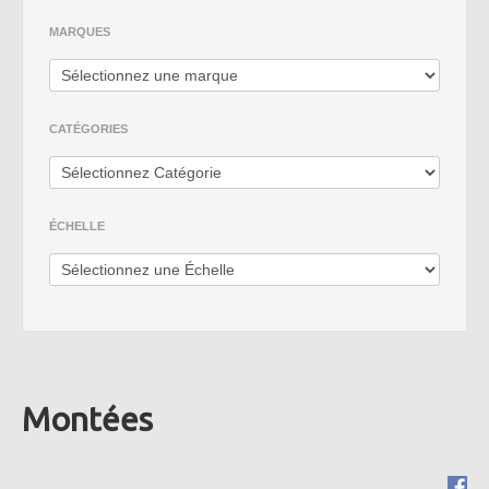
Grand Serie
MARQUES
Pompiers
Rares Modèles
CATÉGORIES
Grand Écheles
ÉCHELLE
Montées
Mimo 2 - Distribuidora de
Novidades, Lda
RUA CRUZ DE PEDRA 66
4700-219