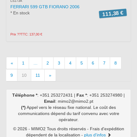
LS173A
FERRARI 599 GTB FIORANO 2006
111,38 €
* En stock
Prix ??TTC: 137,00 €
«
1
…
2
3
4
5
6
7
8
9
10
11
»
Téléphone *
: +351 253272431 |
Fax *
: +351 253274980 |
Email
: mimo2@mimo2.pt
(*)
Appel vers le réseau fixe national. Le coût des
communications dépend du tarif convenu avec votre
opérateur.
©
2026 - MIMO2 Tous droits réservés - Frais d'expédition
dépendent de la localisation -
plus d'infos