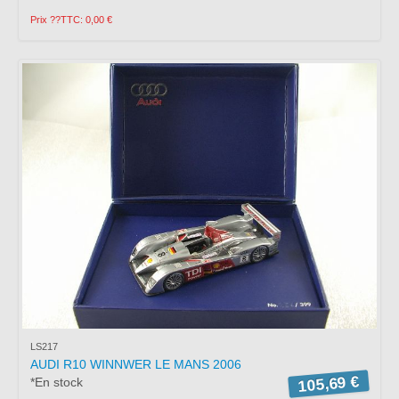
Prix ??TTC: 0,00 €
LS217
AUDI R10 WINNWER LE MANS 2006
105,69 €
*En stock