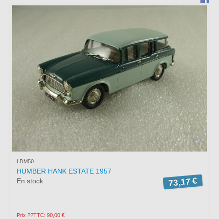
BRAGA
PORTUGAL
Ouvert:
du lundi au vendredi 15h00-
19h00
Samedi: Service sur rendez-
vous.
Téléphone *
: +351
253272431
Fax *
: +351 253274980
E-mail
: mimo2@mimo2.pt
(*)
Appel vers le réseau fixe
national. Le coût des
LDM50
communications dépend du
HUMBER HANK ESTATE 1957
tarif convenu avec votre
73,17 €
En stock
opérateur.
Prix ??TTC: 90,00 €