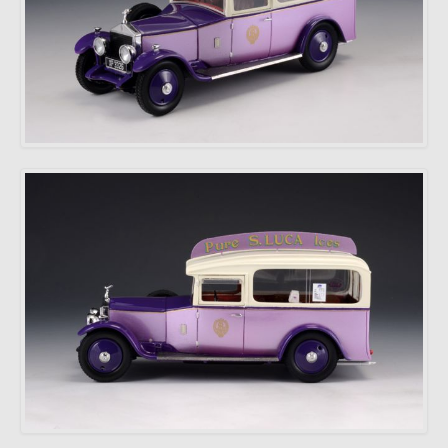
BRAGA
PORTUGAL
Abierto:
de lunes a viernes 15:00 -
19:00
Sabado: Servicio con cita
previa.
Teléfono *
: +351
253272431
Fax *
: +351 253274980
E-mail
: mimo2@mimo2.pt
(*)
Llamada a la red fija
nacional. El coste de las
comunicaciones depende
de la tarifa acordada con tu
operador.