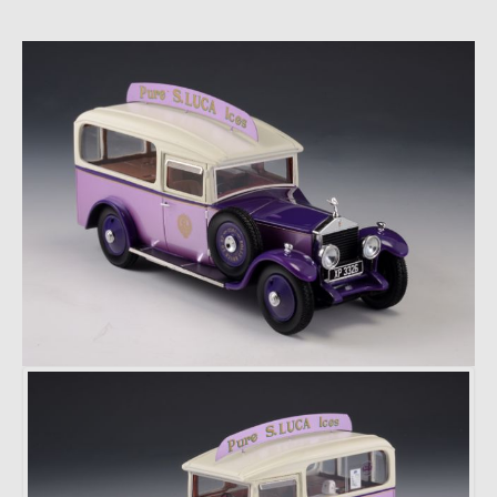
Gran Series
Bomberos
Modelos raras
Grandes Escalas
Mimo 2 - Distribuidora de
Novidades, Lda
RUA CRUZ DE PEDRA 66
4700-219