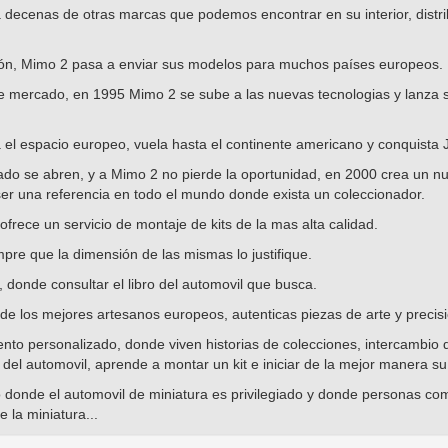
ecenas de otras marcas que podemos encontrar en su interior, distrib
ción, Mimo 2 pasa a enviar sus modelos para muchos países europeos.
de mercado, en 1995 Mimo 2 se sube a las nuevas tecnologias y lanza 
el espacio europeo, vuela hasta el continente americano y conquista 
ado se abren, y a Mimo 2 no pierde la oportunidad, en 2000 crea un nue
er una referencia en todo el mundo donde exista un coleccionador.
frece un servicio de montaje de kits de la mas alta calidad.
mpre que la dimensión de las mismas lo justifique.
 donde consultar el libro del automovil que busca.
de los mejores artesanos europeos, autenticas piezas de arte y preci
to personalizado, donde viven historias de colecciones, intercambio 
a del automovil, aprende a montar un kit e iniciar de la mejor manera su
o donde el automovil de miniatura es privilegiado y donde personas 
e la miniatura...