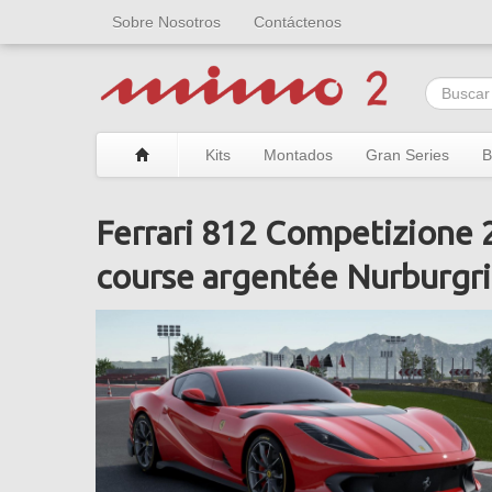
Sobre Nosotros
Contáctenos
Kits
Montados
Gran Series
B
Ferrari 812 Competizione 
course argentée Nurburgri