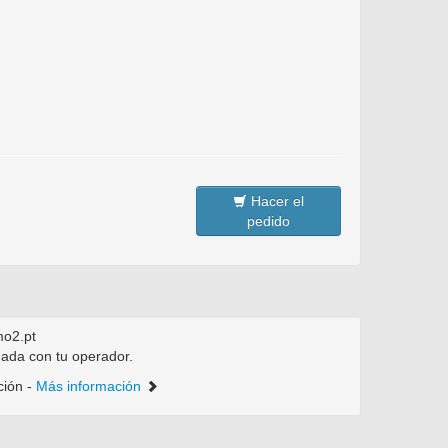
Hacer el
pedido
o2.pt
dada con tu operador.
ción -
Más información